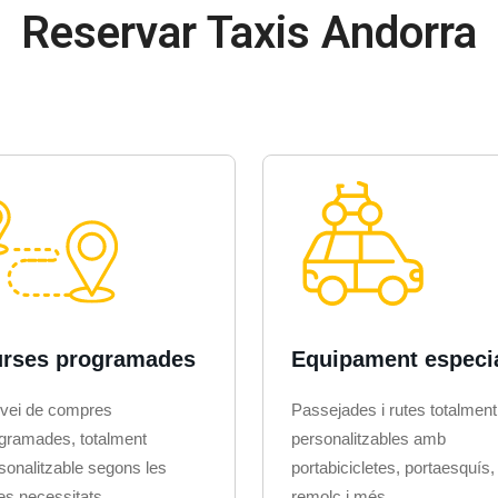
Reservar Taxis Andorra
rses programades
Equipament especi
vei de compres
Passejades i rutes totalment
gramades, totalment
personalitzables amb
sonalitzable segons les
portabicicletes, portaesquís,
es necessitats.
remolc i més.