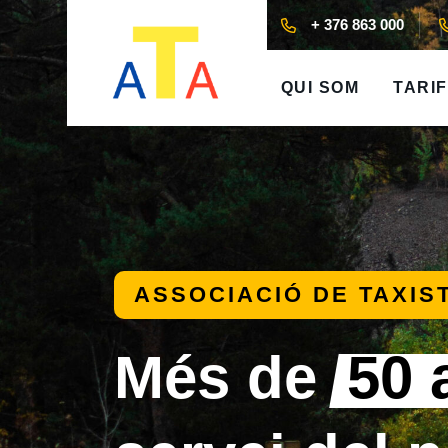
+ 376 863 000
QUI SOM
TARI
ASSOCIACIÓ DE TAXIS
Més de
50 