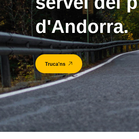
servei del p
d'Andorra.
Truca'ns