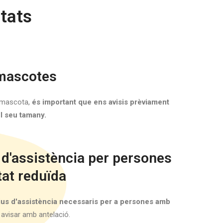
tats
mascotes
a mascota,
és important que ens avisis prèviament
el seu tamany.
 d'assistència per persones
at reduïda
ius d'assistència necessaris per a persones amb
l avisar amb antelació.