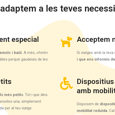
 adaptem a les teves necessi
nt especial
Acceptem 
emolc i baül.
A més, oferim
Si viatges amb la tev
ables perquè gaudeixis de les
i que ens informis d
tits
Dispositius
amb mobilit
ls més petits
. Tot i que dins
necessites una, simplement
Disposem de
disposit
a per al teu viatge.
mobilitat reduïda
. Ca