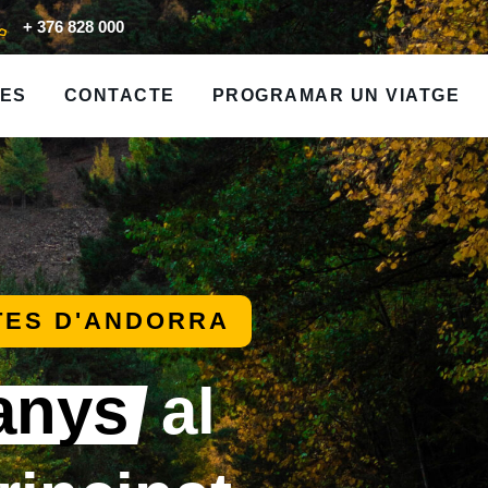
+ 376 828 000
FES
CONTACTE
PROGRAMAR UN VIATGE
TES D'ANDORRA
anys
al